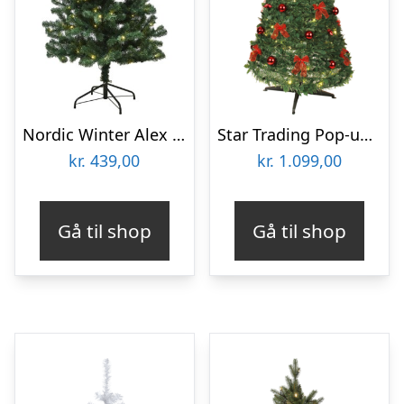
Nordic Winter Alex kunstigt juletræ med lys, 140 x 74 cm
Star Trading Pop-up kunstigt juletræ med lys & sløjfer
kr.
439,00
kr.
1.099,00
Gå til shop
Gå til shop