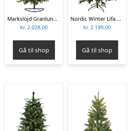
Markslöjd Granlund halvt kunstigt juletræ med lys, 210 cm
Nordic Winter Lifa kunstigt juletræ med lys, 260 x 170 cm
kr.
2.028,00
kr.
2.199,00
Gå til shop
Gå til shop