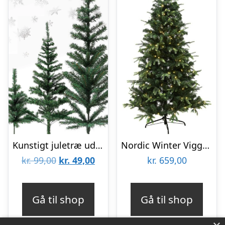
Kunstigt juletræ uden lys (60, 120 eller 150 cm) – 60 cm.
Nordic Winter Vigga kunstigt juletræ med lys, 170 x 116 cm
Den
Den
kr.
99,00
kr.
49,00
kr.
659,00
oprindelige
aktuelle
pris
pris
Gå til shop
Gå til shop
var:
er:
kr. 99,00.
kr. 49,00.