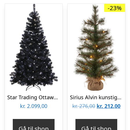
-23%
Star Trading Ottawa kunstigt juletræ med lys, sort
Sirius Alvin kunstigt juletræ med lys, 60 cm
Den
De
kr.
2.099,00
kr.
276,00
kr.
212,00
oprindelige
aktu
pris
pris
Gå til shop
Gå til shop