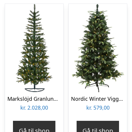
Markslöjd Granlund halvt kunstigt juletræ med lys, 210 cm
Nordic Winter Vigga kunstigt juletræ med lys, 140 x 96 cm
kr.
2.028,00
kr.
579,00
Gå til shop
Gå til shop