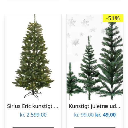
-51%
Sirius Eric kunstigt juletræ med lys, 210 cm
Kunstigt juletræ uden lys (60, 120 eller 150 cm) – 60 cm.
Den
Den
kr.
2.599,00
kr.
99,00
kr.
49,00
oprindelige
aktue