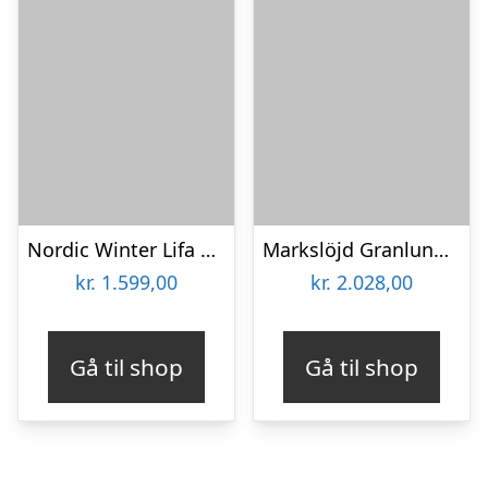
Nordic Winter Lifa kunstigt juletræ med lys, 180 x 122 cm
Markslöjd Granlund halvt kunstigt juletræ med lys, 210 cm
kr.
1.599,00
kr.
2.028,00
Gå til shop
Gå til shop